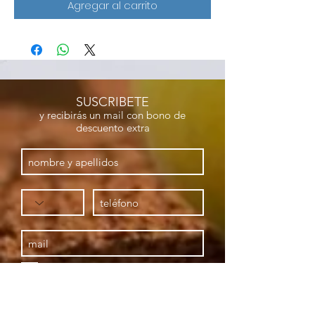
Agregar al carrito
SUSCRIBETE
y recibirás un mail con bono de
descuento extra
acepto polica de privacidad
ENVIAR