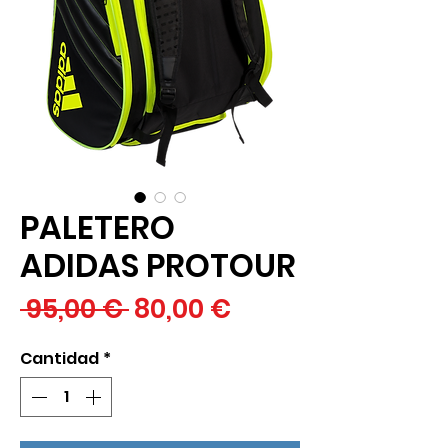
PALETERO
ADIDAS PROTOUR
Precio
Precio
 95,00 € 
80,00 €
de
Cantidad
*
oferta