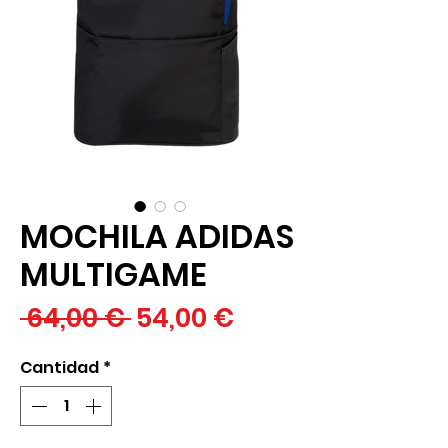
MOCHILA ADIDAS
MULTIGAME
Precio
Precio
 64,00 € 
54,00 €
de
Cantidad
*
oferta