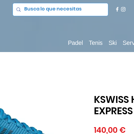
Padel
Tenis
Ski
Serv
KSWISS
EXPRESS
Pr
140,00 €