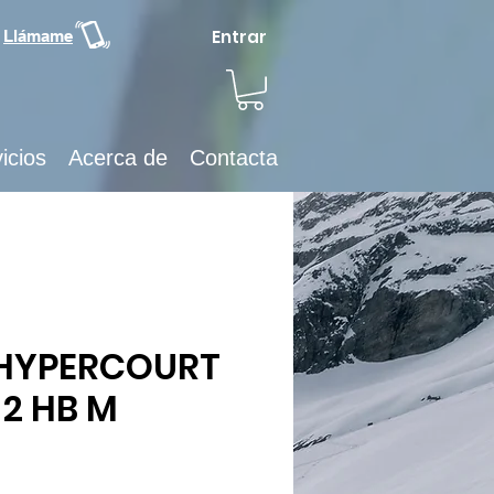
Entrar
Llámame
icios
Acerca de
Contacta
 HYPERCOURT
 2 HB M
ecio