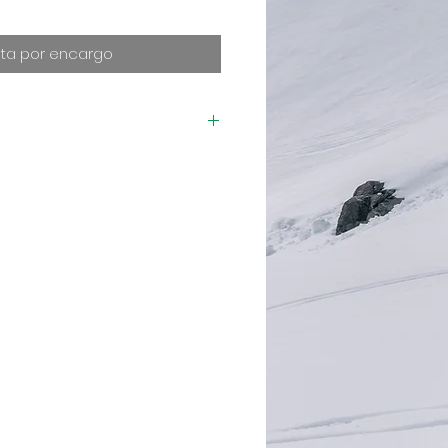
ta por encargo
Swiss hacer su zapatilla
 la historia todavía
rando la nueva
ediasuela Surgelite, la
ess 2 llega a ser más
rtable, manteniendo su
y horma amplia marca de
s la marca incluye
que da a la zapatilla más
cesidad de periodo de