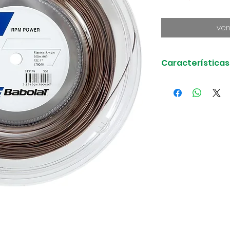
ven
Características
RPM Power es pe
efectos y el co
poliéster, pero
adicional a tu
Power con tus g
dirigirás la bol
Dominic Thiem. 
Francia.
El cordaje es e
mitad del rend
viene del corda
elegir el cord