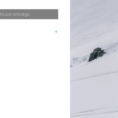
de
oferta
ta por encargo
rfecto si te encantan los
ntrol de los cordajes de
 que buscas un toque
s golpes. Combina RPM
olpes largos y rápidos y
a por la pista como
O casi. Fabricado en
l motor de tu raqueta. La
imiento de tu raqueta
je. Por eso es importante
aje adecuado. Inventamos