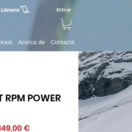
Entrar
Llámame
icios
Acerca de
Contacta
T RPM POWER
Precio
Precio
149,00 €