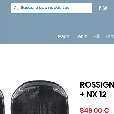
Padel
Tenis
Ski
Serv
ROSSIGN
+ NX 12
P
849,00 €