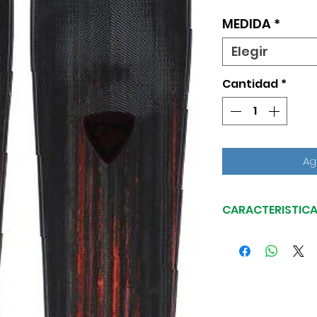
MEDIDA
*
Elegir
Cantidad
*
Ag
CARACTERISTIC
Control puro y
para esquiador
Rossignol Forza
del carving av
aumentadas, co