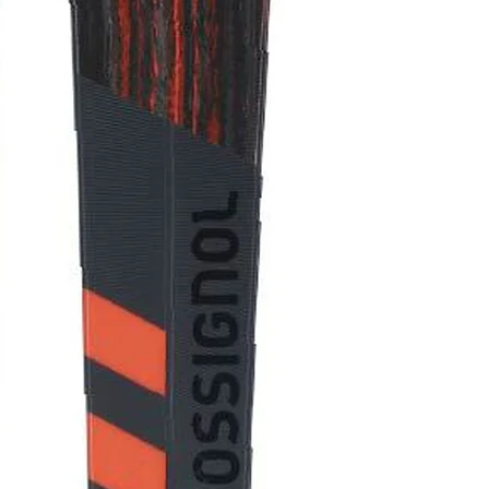
de cotas extra
angulación agr
control durant
velocidad. Co
estructura de 
innovadora per
con un canteo 
y una diversión 