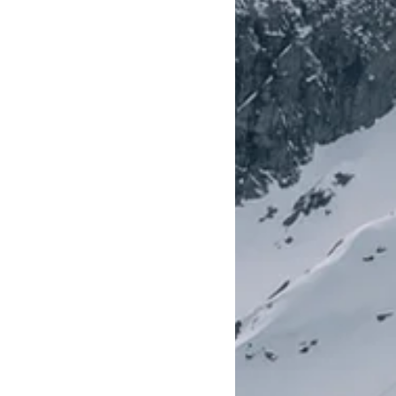
grande, permiten una
esiva y el máximo
e tramos de alta
mbinada con una
competición, esta forma
mite volar entre giros
máximo, control absoluto
sin igual.