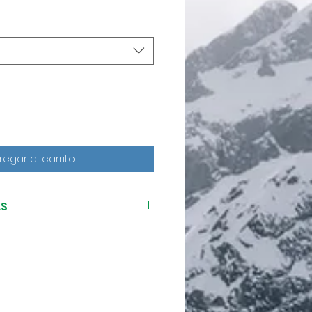
regar al carrito
AS
 angulación completa
es expertos. Los esquís
 60D V-TI suben el listón
anzado. Sus dimensiones
mbinadas con la línea