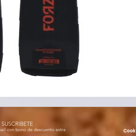
SUSCRIBETE
mail con bono de descuento extra
Cook